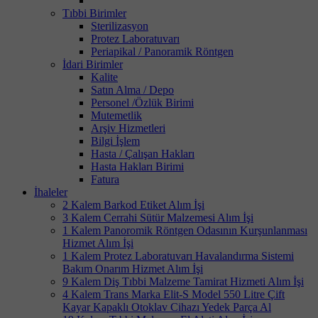
Tıbbi Birimler
Sterilizasyon
Protez Laboratuvarı
Periapikal / Panoramik Röntgen
İdari Birimler
Kalite
Satın Alma / Depo
Personel /Özlük Birimi
Mutemetlik
Arşiv Hizmetleri
Bilgi İşlem
Hasta / Çalışan Hakları
Hasta Hakları Birimi
Fatura
İhaleler
2 Kalem Barkod Etiket Alım İşi
3 Kalem Cerrahi Sütür Malzemesi Alım İşi
1 Kalem Panoromik Röntgen Odasının Kurşunlanması
Hizmet Alım İşi
1 Kalem Protez Laboratuvarı Havalandırma Sistemi
Bakım Onarım Hizmet Alım İşi
9 Kalem Diş Tıbbi Malzeme Tamirat Hizmeti Alım İşi
4 Kalem Trans Marka Elit-S Model 550 Litre Çift
Kayar Kapaklı Otoklav Cihazı Yedek Parça Al