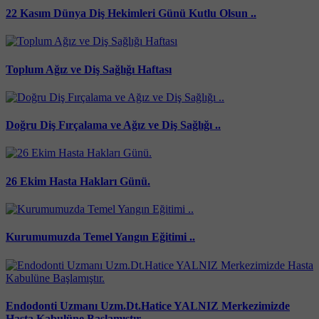
22 Kasım Dünya Diş Hekimleri Günü Kutlu Olsun ..
Toplum Ağız ve Diş Sağlığı Haftası
Doğru Diş Fırçalama ve Ağız ve Diş Sağlığı ..
26 Ekim Hasta Hakları Günü.
Kurumumuzda Temel Yangın Eğitimi ..
Endodonti Uzmanı Uzm.Dt.Hatice YALNIZ Merkezimizde
Hasta Kabulüne Başlamıştır.