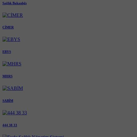
Sağlık Bakanlığı
CİMER
EBYS
MHRS
SABİM
444 38 33