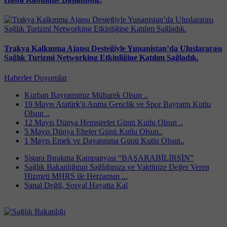
Trakya Kalkınma Ajansı Desteğiyle Yunanistan’da Uluslararası
Sağlık Turizmi Networking Etkinliğine Katılım Sağladık.
Haberler
Duyurular
Kurban Bayramımız Mübarek Olsun ..
19 Mayıs Atatürk'ü Anma Gençlik ve Spor Bayramı Kutlu
Olsun ..
12 Mayıs Dünya Hemşireler Günü Kutlu Olsun ..
5 Mayıs Dünya Ebeler Günü Kutlu Olsun..
1 Mayıs Emek ve Dayanışma Günü Kutlu Olsun..
Sigara Bırakma Kampanyası “BAŞARABİLİRSİN”
Sağlık Bakanlığının Sağlığınıza ve Vaktinize Değer Veren
Hizmeti MHRS ile Herzaman ...
Sanal Değil, Sosyal Hayatta Kal