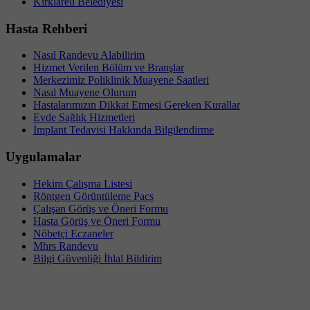
Kırklareli Belediyesi
Hasta Rehberi
Nasıl Randevu Alabilirim
Hizmet Verilen Bölüm ve Branşlar
Merkezimiz Poliklinik Muayene Saatleri
Nasıl Muayene Olurum
Hastalarımızın Dikkat Etmesi Gereken Kurallar
Evde Sağlık Hizmetleri
İmplant Tedavisi Hakkında Bilgilendirme
Uygulamalar
Hekim Çalışma Listesi
Röntgen Görüntüleme Pacs
Çalışan Görüş ve Öneri Formu
Hasta Görüş ve Öneri Formu
Nöbetçi Eczaneler
Mhrs Randevu
Bilgi Güvenliği İhlal Bildirim