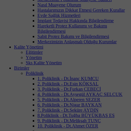
Nasıl Muayene Olurum
Hastalarımızın Dikkat Etmesi Gereken Kurallar
Evde Sağlık Hizmetleri
İmplant Tedavisi Hakkında Bilgilendirme
Hareketli Protez Kullanımı ve Bakımı
Bilgilendirmesi
Sabit Protez Bakımı ve Bilgilendirmesi
Merkezimizin Anlaşmalı Olduğu Kurumlar
Kalite Yönetimi
Eğitimler
Yönetim
Sks Kalite Yönetim
Birimler
Poliklinik
1. Poliklinik - Dt.İnanç KUMCU
2. Poliklinik - Dt.Esin KÖKSAL
3. Poliklinik - Dt.Furkan CEBECİ
4. Poliklinik - Dt.Ayşegül AYKAÇ SELÇUK
5. Poliklinik - Dt.Alperen SEZER
6. Poliklinik - Dt.Nigar BAYKAN
7. Poliklinik - Dt.Şeküre AYDIN
8.Poliklinik - Dt.Tuğba BÜYÜKBAŞ EŞ
9. Poliklinik - Dt.Melikşah TUNÇ
10. Poliklinik - Dt.Ahmet ÖZER