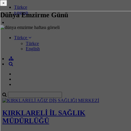
×
×
Türkçe
English
Dünya Emzirme Günü
Türkçe
Türkçe
English
KIRKLARELİ İL SAĞLIK
MÜDÜRLÜĞÜ